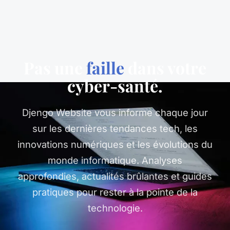
Pas une
faille
dans votre
cyber-santé.
Djengo Website vous informe chaque jour
sur les dernières tendances tech, les
innovations numériques et les évolutions du
monde informatique. Analyses
approfondies, actualités brûlantes et guides
pratiques pour rester à la pointe de la
technologie.