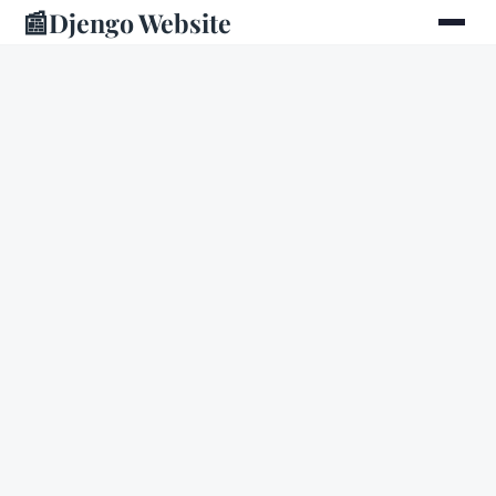
📰
Djengo Website