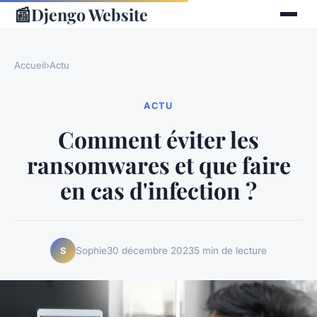
📰
Djengo Website
Accueil
›
Actu
ACTU
Comment éviter les
ransomwares et que faire
en cas d'infection ?
Sophie
30 décembre 2023
5 min de lecture
S