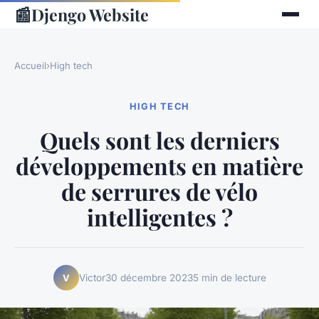
📰
Djengo Website
Accueil
›
High tech
HIGH TECH
Quels sont les derniers
développements en matière
de serrures de vélo
intelligentes ?
Victor
30 décembre 2023
5 min de lecture
V