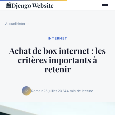
📰
Djengo Website
Accueil
›
Internet
INTERNET
Achat de box internet : les
critères importants à
retenir
Romain
25 juillet 2024
4 min de lecture
R