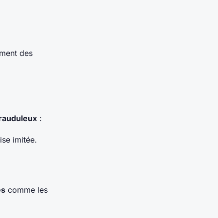
ement des
frauduleux
:
se imitée.
es
comme les