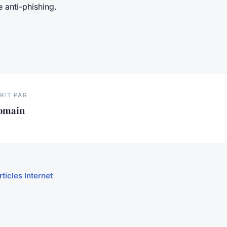
e anti-phishing.
RIT PAR
omain
rticles Internet