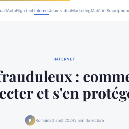
ueil
Actu
High tech
Internet
Jeux-video
Marketing
Matériel
Smartphon
INTERNET
 frauduleux : comme
ecter et s'en protég
Romain
30 août 2024
2 min de lecture
R