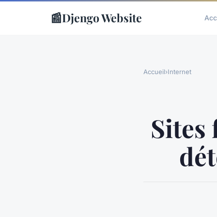
📰
Djengo Website
Acc
Accueil
›
Internet
Sites
dét