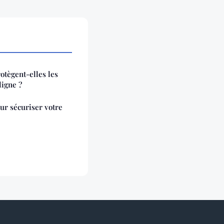
tègent-elles les
ligne ?
ur sécuriser votre