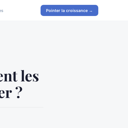
es
Pointer la croissance →
nt les
er ?