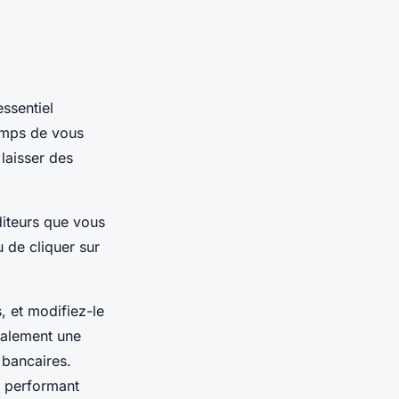
essentiel
emps de vous
laisser des
diteurs que vous
u de cliquer sur
 et modifiez-le
galement une
 bancaires.
s performant